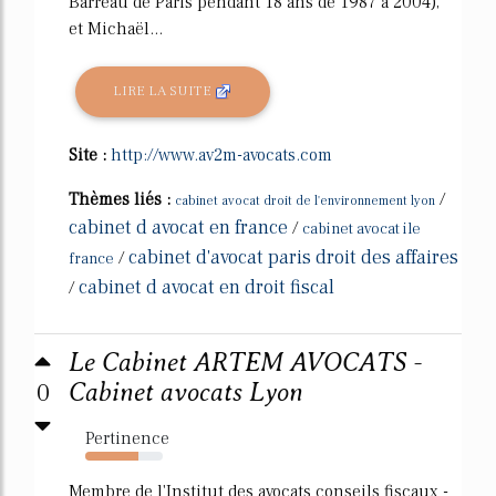
Barreau de Paris pendant 18 ans de 1987 à 2004),
et Michaël...
LIRE LA SUITE
Site :
http://www.av2m-avocats.com
Thèmes liés :
/
cabinet avocat droit de l'environnement lyon
cabinet d avocat en france
/
cabinet avocat ile
cabinet d'avocat paris droit des affaires
/
france
cabinet d avocat en droit fiscal
/
Le Cabinet ARTEM AVOCATS -
0
Cabinet avocats Lyon
Pertinence
68%
Membre de l'Institut des avocats conseils fiscaux -