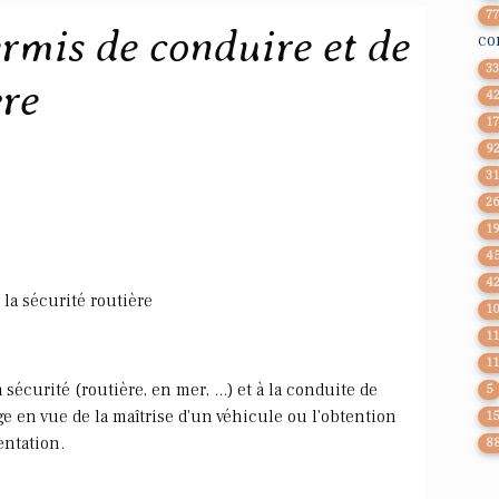
7
rmis de conduire et de
co
3
ère
4
1
9
3
2
1
4
4
la sécurité routière
1
1
1
a sécurité (routière, en mer, ...) et à la conduite de
5
e en vue de la maîtrise d'un véhicule ou l'obtention
1
entation.
8