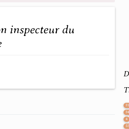
e
D
T
3
3
4
5