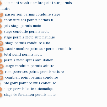
comment savoir nombre point sur permis
7
nduire
passer son permis conduire stage
37
connaitre ses points permis b
2
prix stage permis moto
7
stage conduite permis moto
2
stage permis moto automatique
1
stage permis conduire auto
63
savoir nombre point sur permis conduire
99
total point permis moto
5
permis moto apres annulation
2
stage conduite permis voiture
06
recuperer ses points permis voiture
12
combien point permis conduire
19
info gouv point permis conduire
stage permis boite automatique
5
stage de formation permis moto
8