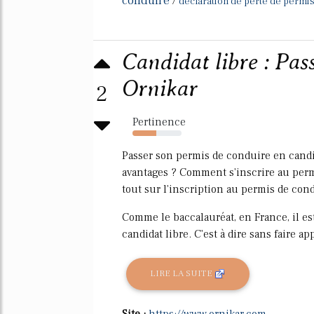
conduire
/
declaration de perte de permis
Candidat libre : Pas
Ornikar
2
Pertinence
48%
Passer son permis de conduire en candid
avantages ? Comment s'inscrire au perm
tout sur l'inscription au permis de con
Comme le baccalauréat, en France, il e
candidat libre. C'est à dire sans faire app
LIRE LA SUITE
Site :
https://www.ornikar.com