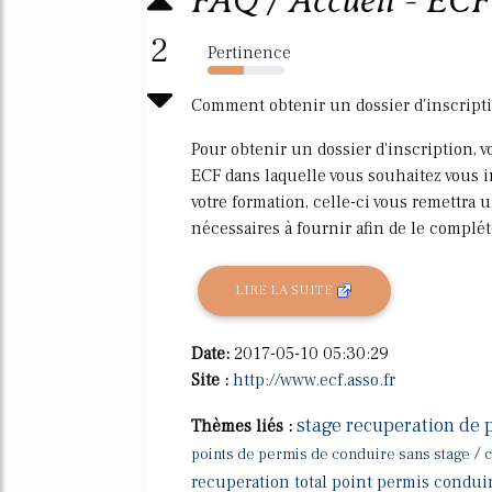
FAQ / Accueil - ECF
2
Pertinence
47%
Comment obtenir un dossier d'inscripti
Pour obtenir un dossier d'inscription, 
ECF dans laquelle vous souhaitez vous in
votre formation, celle-ci vous remettra 
nécessaires à fournir afin de le complét
LIRE LA SUITE
Date:
2017-05-10 05:30:29
Site :
http://www.ecf.asso.fr
stage recuperation de 
Thèmes liés :
/
points de permis de conduire sans stage
c
recuperation total point permis condui