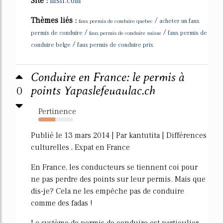
Site :
msn.com
Thèmes liés :
/
faux permis de conduire quebec
acheter un faux
/
/
permis de conduire
faux permis de conduire suisse
faux permis de
/
conduire belge
faux permis de conduire prix
Conduire en France: le permis à
0
points Yapaslefeuaulac.ch
Pertinence
49%
Publié le 13 mars 2014 | Par kantutita | Différences
culturelles , Expat en France
En France, les conducteurs se tiennent coi pour
ne pas perdre des points sur leur permis. Mais que
dis-je? Cela ne les empêche pas de conduire
comme des fadas !
Le système de permis de conduire est particulier