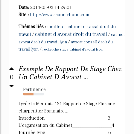
Date:
2014-05-02 14:29:01
Site :
http://www.saone-rhone.com
Thèmes liés :
meilleur cabinet d'avocat droit du
cabinet d avocat droit du travail
travail
/
/
cabinet
/
avocat droit du travail lyon
avocat conseil droit du
/
travail lyon
recherche stage cabinet d'avocat lyon
Exemple De Rapport De Stage Chez
0
Un Cabinet D Avocat ...
Pertinence
50%
Lycée la Mennais 1S1 Rapport de Stage Floriane
charpentier Sommaire...
Introduction______________________________3
L'organisation du Cabinet___________________4
Journée type _____________________________ 6