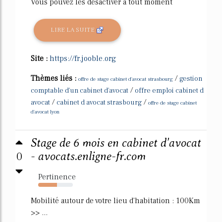
Vous pouvez les désactiver à tout moment
LIRE LA SUITE
Site :
https://fr.jooble.org
Thèmes liés :
/
gestion
offre de stage cabinet d'avocat strasbourg
/
comptable d'un cabinet d'avocat
offre emploi cabinet d
/
/
avocat
cabinet d avocat strasbourg
offre de stage cabinet
d'avocat lyon
Stage de 6 mois en cabinet d'avocat
0
- avocats.enligne-fr.com
Pertinence
54%
Mobilité autour de votre lieu d'habitation : 100Km
>> ...