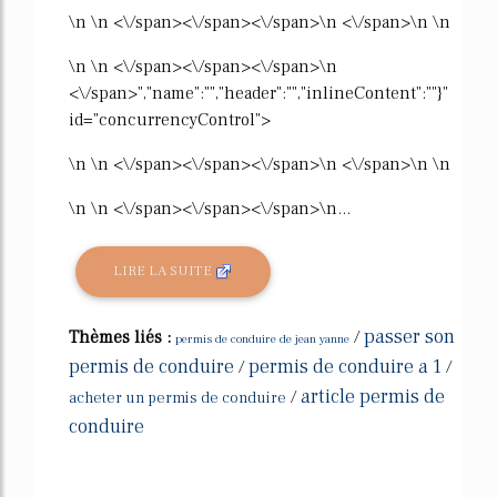
\n \n <\/span><\/span><\/span>\n <\/span>\n \n
\n \n <\/span><\/span><\/span>\n
<\/span>","name":"","header":"","inlineContent":""}"
id="concurrencyControl">
\n \n <\/span><\/span><\/span>\n <\/span>\n \n
\n \n <\/span><\/span><\/span>\n...
LIRE LA SUITE
passer son
Thèmes liés :
/
permis de conduire de jean yanne
permis de conduire
permis de conduire a 1
/
/
article permis de
/
acheter un permis de conduire
conduire