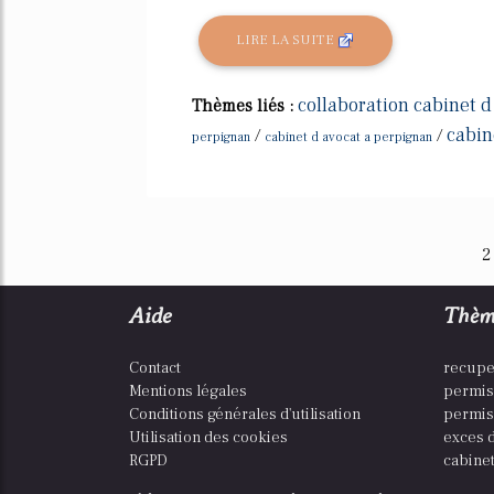
LIRE LA SUITE
collaboration cabinet d
Thèmes liés :
cabin
/
/
perpignan
cabinet d avocat a perpignan
2
Aide
Thèm
Contact
recupe
Mentions légales
permis
Conditions générales d'utilisation
permis
Utilisation des cookies
exces d
RGPD
cabinet