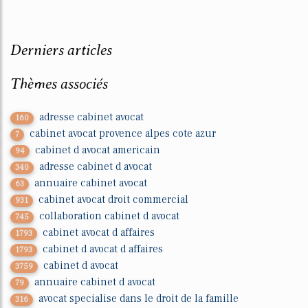
Derniers articles
Thèmes associés
adresse cabinet avocat
160
cabinet avocat provence alpes cote azur
7
cabinet d avocat americain
94
adresse cabinet d avocat
340
annuaire cabinet avocat
63
cabinet avocat droit commercial
931
collaboration cabinet d avocat
745
cabinet avocat d affaires
1793
cabinet d avocat d affaires
1793
cabinet d avocat
3759
annuaire cabinet d avocat
79
avocat specialise dans le droit de la famille
316