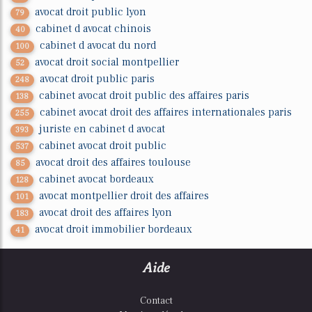
avocat droit public lyon
79
cabinet d avocat chinois
40
cabinet d avocat du nord
100
avocat droit social montpellier
52
avocat droit public paris
248
cabinet avocat droit public des affaires paris
138
cabinet avocat droit des affaires internationales paris
255
juriste en cabinet d avocat
393
cabinet avocat droit public
537
avocat droit des affaires toulouse
85
cabinet avocat bordeaux
128
avocat montpellier droit des affaires
101
avocat droit des affaires lyon
183
avocat droit immobilier bordeaux
41
Aide
Contact