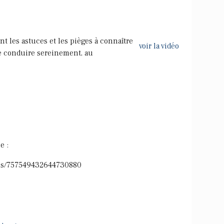
t les astuces et les pièges à connaître
voir la vidéo
e conduire sereinement, au
e :
atus/757549432644730880