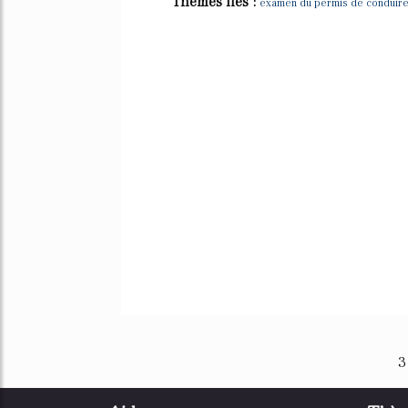
Thèmes liés :
examen du permis de conduire
3