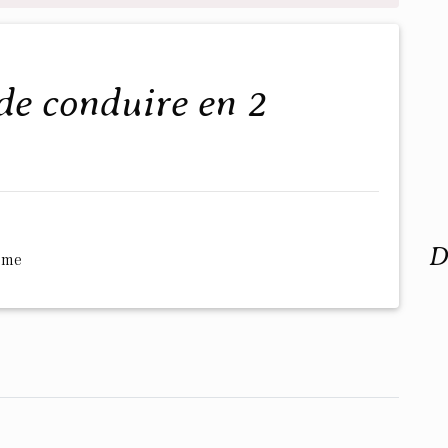
D
ème