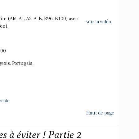
re (AM, A1, A2, A, B, B96, B100) avec
voir la vidéo
oni.
600
eois, Portugais.
ecole
Haut de page
 à éviter ! Partie 2