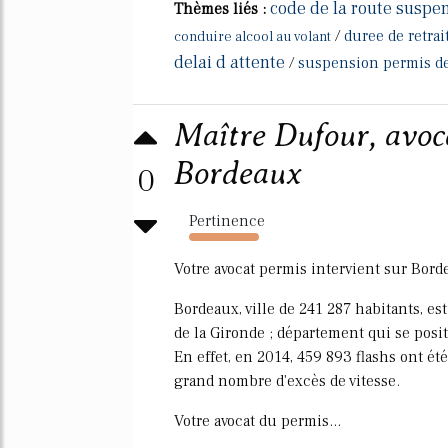
code de la route suspe
Thèmes liés :
/
duree de retra
conduire alcool au volant
delai d attente
/
suspension permis de
Maître Dufour, avoc
Bordeaux
0
Pertinence
5515%
Votre avocat permis intervient sur Bord
Bordeaux, ville de 241 287 habitants, es
de la Gironde ; département qui se posit
En effet, en 2014, 459 893 flashs ont é
grand nombre d'excès de vitesse.
Votre avocat du permis...