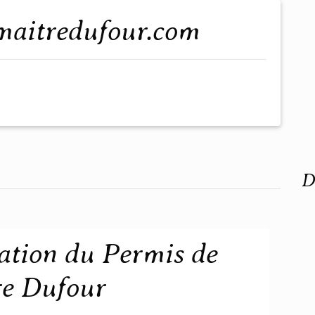
.maitredufour.com
D
ation du Permis de
re Dufour