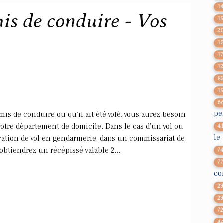
1
is de conduire - Vos
1
2
1
1
1
8
1
6
pe
mis de conduire ou qu'il ait été volé, vous aurez besoin
e votre département de domicile. Dans le cas d'un vol ou
4
le
aration de vol en gendarmerie, dans un commissariat de
obtiendrez un récépissé valable 2...
7
7
co
2
2
7
4