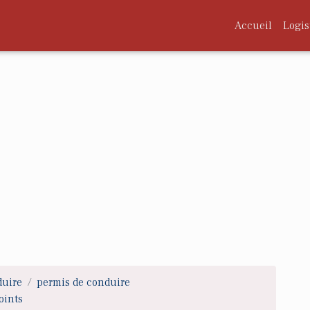
Accueil
Logis
duire
permis de conduire
oints