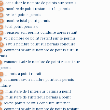
consulter le nombre de points sur permis
47
nombre de point restant sur le permis
99
reste 4 points permis
03
nombre total point permis
50
total point permis c
72
repasser son permis conduire apres retrait
29
voir nombre de point restant sur le permis
2
savoir nombre point sur permis conduire
99
comment savoir le nombre de points sur un
6
rmis
comment voir le nombre de point restant sur
1
 permis
permis a point retrait
41
comment savoir nombre point sur permis
7
nduire
ministere de l interieur permis a point
39
ministere de l'interieur permis a point
39
releve points permis conduire internet
2
comment savoir le nombre de points restant
4