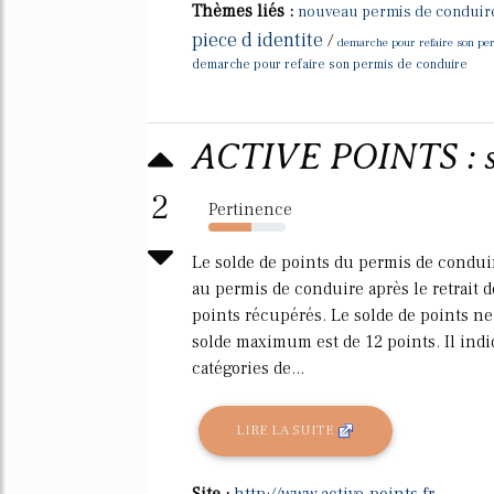
Thèmes liés :
nouveau permis de conduire 
piece d identite
/
demarche pour refaire son per
demarche pour refaire son permis de conduire
ACTIVE POINTS : so
2
Pertinence
55%
Le solde de points du permis de conduir
au permis de conduire après le retrait d
points récupérés. Le solde de points ne
solde maximum est de 12 points. Il indiq
catégories de...
LIRE LA SUITE
Site :
http://www.active-points.fr