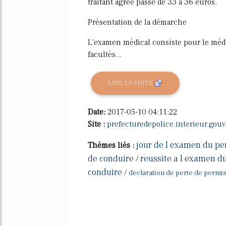
traitant agrée passe de 33 à 36 euros.
Présentation de la démarche
L'examen médical consiste pour le méde
facultés...
LIRE LA SUITE
Date:
2017-05-10 04:11:22
Site :
prefecturedepolice.interieur.gouv.
jour de l examen du pe
Thèmes liés :
de conduire
reussite a l examen d
/
conduire
/
declaration de perte de permis