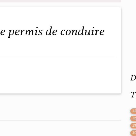
D
T
4
2
2
2