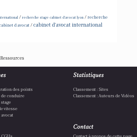
/
/
recherche
nternational
recherche stage cabinet d'avocat lyon
cabinet d'avocat international
/
cabinet d avocat
 Ressources
es
Statistiques
ration des points
Classement : Sites
 de conduire
Classement : Auteurs de Vidéos
 stage
e vitesse
 avocat
Contact
es CGUs
Contact à propos de cette page