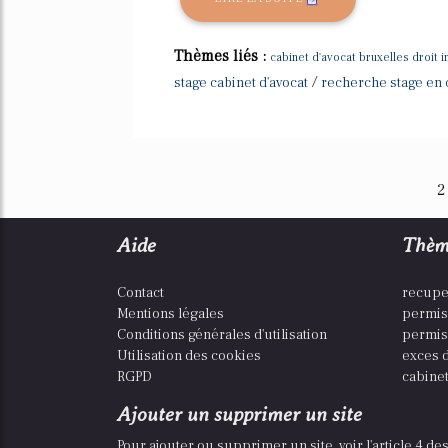
Thèmes liés :
cabinet d'avocat bruxelles droit i
/
stage cabinet d'avocat
recherche stage en 
2
Aide
Thèm
Contact
recupe
Mentions légales
permis
Conditions générales d'utilisation
permis
Utilisation des cookies
exces d
RGPD
cabinet
Ajouter un supprimer un site
Pour ajouter ou supprimer un site, voir l'article 4 d