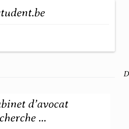
student.be
D
binet d’avocat
herche ...