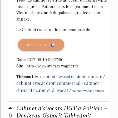
1989. Le cabinet se situe au coeur du centre-ville
historique de Poitiers dans le département de la
Vienne, à proximité du palais de justice et son
annexe.
Le Cabinet est actuellement composé de...
LIRE LA SUITE
Date:
2017-05-10 09:27:50
Site :
http://www.avocats-wagner.fr
Thèmes liés :
cabinet d'avocat en droit bancaire
/
cabinet avocat droit commercial
cabinet
/
d'avocat
cabinet d avocat
/
/
cabinet avocat poitiers
Cabinet d'avocats DGT à Poitiers –
0
Denizeau Gaborit Takhedmit