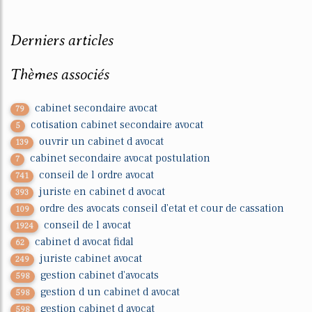
Derniers articles
Thèmes associés
cabinet secondaire avocat
79
cotisation cabinet secondaire avocat
5
ouvrir un cabinet d avocat
139
cabinet secondaire avocat postulation
7
conseil de l ordre avocat
741
juriste en cabinet d avocat
393
ordre des avocats conseil d'etat et cour de cassation
109
conseil de l avocat
1924
cabinet d avocat fidal
62
juriste cabinet avocat
249
gestion cabinet d'avocats
598
gestion d un cabinet d avocat
598
gestion cabinet d avocat
598