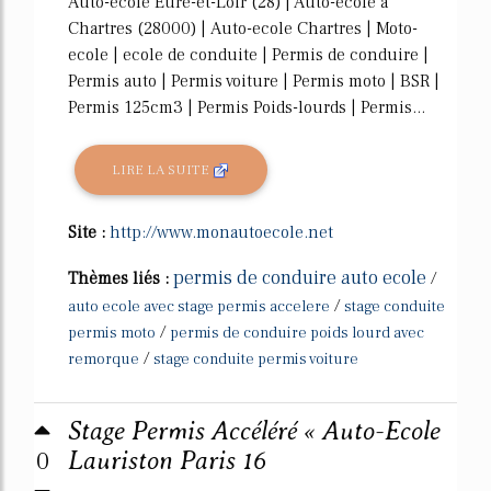
Auto-ecole Eure-et-Loir (28) | Auto-école à
Chartres (28000) | Auto-ecole Chartres | Moto-
ecole | ecole de conduite | Permis de conduire |
Permis auto | Permis voiture | Permis moto | BSR |
Permis 125cm3 | Permis Poids-lourds | Permis...
LIRE LA SUITE
Site :
http://www.monautoecole.net
permis de conduire auto ecole
Thèmes liés :
/
/
auto ecole avec stage permis accelere
stage conduite
/
permis moto
permis de conduire poids lourd avec
/
remorque
stage conduite permis voiture
Stage Permis Accéléré « Auto-Ecole
0
Lauriston Paris 16