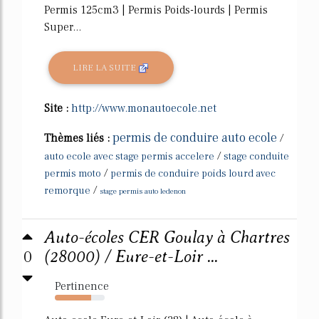
Permis 125cm3 | Permis Poids-lourds | Permis
Super...
LIRE LA SUITE
Site :
http://www.monautoecole.net
permis de conduire auto ecole
Thèmes liés :
/
/
auto ecole avec stage permis accelere
stage conduite
/
permis moto
permis de conduire poids lourd avec
/
remorque
stage permis auto ledenon
Auto-écoles CER Goulay à Chartres
0
(28000) / Eure-et-Loir ...
Pertinence
73%