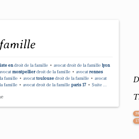
 famille
iste en
droit
de la
famille
•
avocat droit
de la
famille
lyon
avocat
montpellier
droit
de la
famille
•
avocat
rennes
D
la
famille
•
avocat
toulouse
droit
de la
famille
•
avocat
la
famille
•
avocat droit
de la
famille
paris 17
•
Suite ...
T
me
3
1