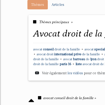
Thèmes
Articles
Thèmes principaux »
avocat droit de la
avocat
conseil
droit
de la
famille
•
avocat
special
•
avocat droit
international prive
de la
famille
•
droit
de la
famille
•
avocat
barreau
de
lyon
droit
droit
de la
famille
paris 16
•
liste
avocat droit
de 
Voir également
les vidéos
pour ce thè
avocat conseil droit de la famille »