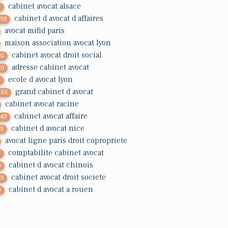
cabinet avocat alsace
0
cabinet d avocat d affaires
793
avocat mifid paris
maison association avocat lyon
cabinet avocat droit social
92
adresse cabinet avocat
60
ecole d avocat lyon
3
grand cabinet d avocat
055
cabinet avocat racine
cabinet avocat affaire
143
cabinet d avocat nice
35
avocat ligne paris droit copropriete
comptabilite cabinet avocat
3
cabinet d avocat chinois
0
cabinet avocat droit societe
33
cabinet d avocat a rouen
0