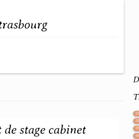
strasbourg
D
T
5
3
 de stage cabinet
3
6