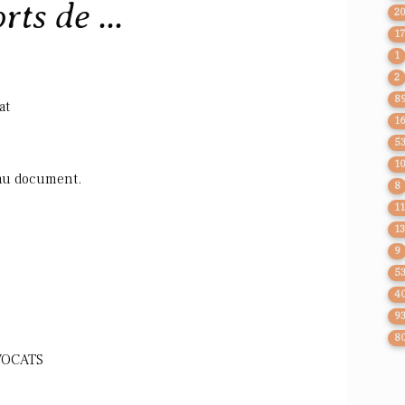
ts de ...
2
1
1
2
8
at
1
5
1
 au document.
8
1
1
9
5
4
9
8
AVOCATS