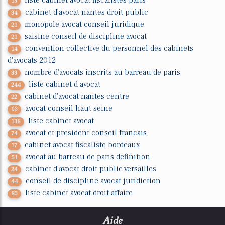
liste cabinet avocat fiscalistes paris
13
cabinet d'avocat nantes droit public
34
monopole avocat conseil juridique
21
saisine conseil de discipline avocat
21
convention collective du personnel des cabinets
14
d'avocats 2012
nombre d'avocats inscrits au barreau de paris
33
liste cabinet d avocat
244
cabinet d'avocat nantes centre
22
avocat conseil haut seine
63
liste cabinet avocat
138
avocat et president conseil francais
74
cabinet avocat fiscaliste bordeaux
17
avocat au barreau de paris definition
51
cabinet d'avocat droit public versailles
24
conseil de discipline avocat juridiction
44
liste cabinet avocat droit affaire
83
Aide