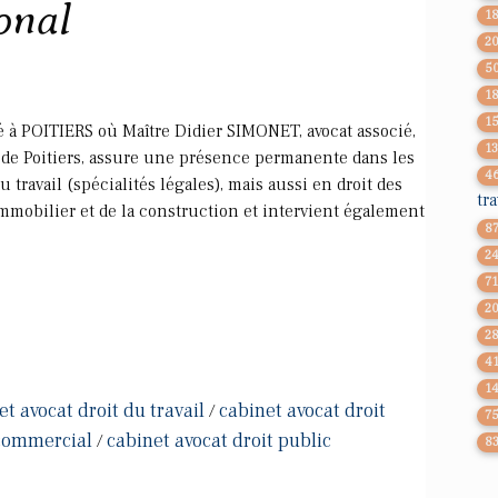
onal
1
2
5
1
1
 à POITIERS où Maître Didier SIMONET, avocat associé,
1
s de Poitiers, assure une présence permanente dans les
4
 travail (spécialités légales), mais aussi en droit des
tra
l'immobilier et de la construction et intervient également
8
2
7
2
2
4
1
et avocat droit du travail
cabinet avocat droit
/
7
 commercial
cabinet avocat droit public
/
8