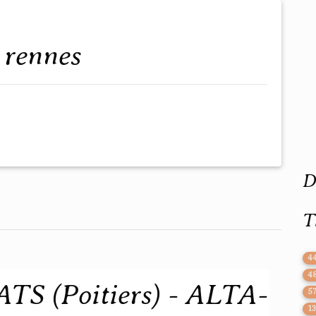
l rennes
D
T
4
4
S (Poitiers) - ALTA-
5
1