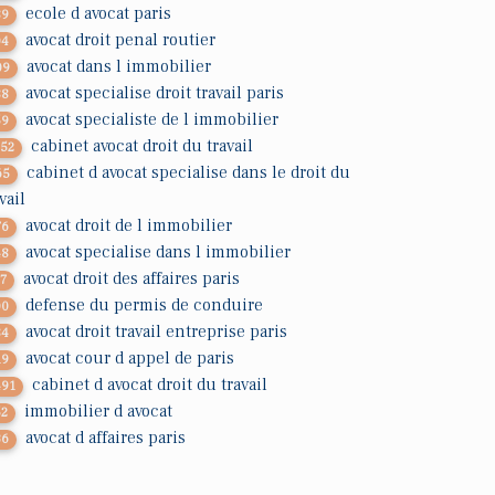
ecole d avocat paris
89
avocat droit penal routier
04
avocat dans l immobilier
09
avocat specialise droit travail paris
88
avocat specialiste de l immobilier
59
cabinet avocat droit du travail
352
cabinet d avocat specialise dans le droit du
65
vail
avocat droit de l immobilier
76
avocat specialise dans l immobilier
48
avocat droit des affaires paris
17
defense du permis de conduire
00
avocat droit travail entreprise paris
84
avocat cour d appel de paris
19
cabinet d avocat droit du travail
491
immobilier d avocat
52
avocat d affaires paris
36