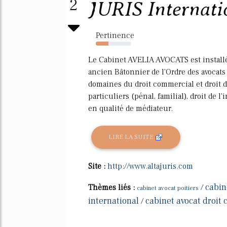
2
JURIS Internati
Pertinence
36%
Le Cabinet AVELIA AVOCATS est installé
ancien Bâtonnier de l'Ordre des avocat
domaines du droit commercial et droit du
particuliers (pénal, familial), droit de 
en qualité de médiateur.
LIRE LA SUITE
Site :
http://www.altajuris.com
cabin
Thèmes liés :
/
cabinet avocat poitiers
international
cabinet avocat droit
/