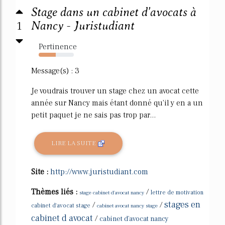
Stage dans un cabinet d'avocats à
1
Nancy - Juristudiant
Pertinence
49%
Message(s) : 3
Je voudrais trouver un stage chez un avocat cette
année sur Nancy mais étant donné qu'il y en a un
petit paquet je ne sais pas trop par...
LIRE LA SUITE
Site :
http://www.juristudiant.com
Thèmes liés :
/
stage cabinet d'avocat nancy
lettre de motivation
stages en
/
/
cabinet d'avocat stage
cabinet avocat nancy stage
cabinet d avocat
/
cabinet d'avocat nancy