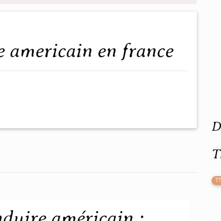
e americain en france
D
T
7
duire américain :