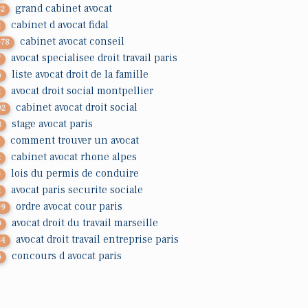
grand cabinet avocat
32
cabinet d avocat fidal
2
cabinet avocat conseil
678
avocat specialisee droit travail paris
7
liste avocat droit de la famille
6
avocat droit social montpellier
2
cabinet avocat droit social
92
stage avocat paris
8
comment trouver un avocat
3
cabinet avocat rhone alpes
2
lois du permis de conduire
0
avocat paris securite sociale
2
ordre avocat cour paris
09
avocat droit du travail marseille
9
avocat droit travail entreprise paris
84
concours d avocat paris
6