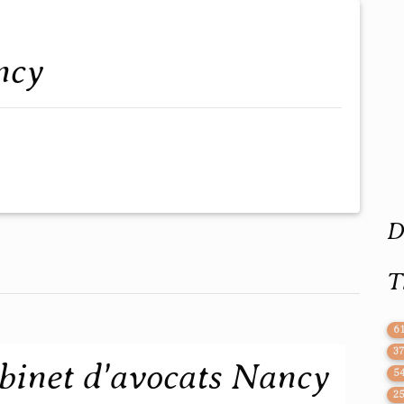
ncy
D
T
6
3
abinet d'avocats Nancy
5
2