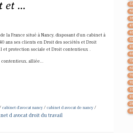
et ...
5
6
1
4
4
de la France situé à Nancy, disposant d'un cabinet à
5
0 ans ses clients en Droit des sociétés et Droit
8
il et protection sociale et Droit contentieux .
6
contentieux, alliée...
7
6
7
9
1
8
2
/
/
/
cabinet d'avocat nancy
cabinet d avocat de nancy
8
net d avocat droit du travail