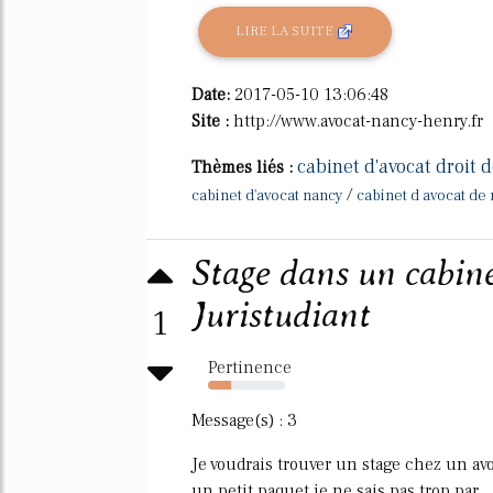
LIRE LA SUITE
Date:
2017-05-10 13:06:48
Site :
http://www.avocat-nancy-henry.fr
cabinet d'avocat droit d
Thèmes liés :
/
cabinet d'avocat nancy
cabinet d avocat de
Stage dans un cabine
Juristudiant
1
Pertinence
30%
Message(s) : 3
Je voudrais trouver un stage chez un av
un petit paquet je ne sais pas trop par...