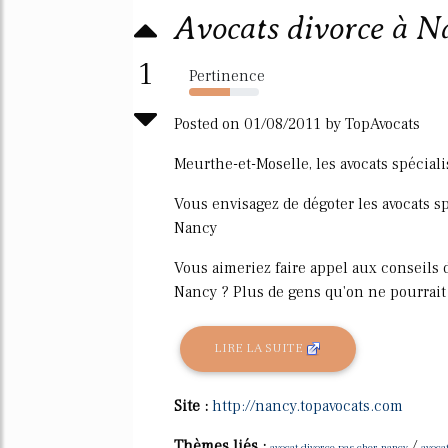
Avocats divorce à N
1
Pertinence
58%
Posted on 01/08/2011 by TopAvocats
Meurthe-et-Moselle, les avocats spéciali
Vous envisagez de dégoter les avocats s
Nancy
Vous aimeriez faire appel aux conseils 
Nancy ? Plus de gens qu'on ne pourrait l'
LIRE LA SUITE
Site :
http://nancy.topavocats.com
Thèmes liés :
/
avocat divorce pas cher nancy
avoca