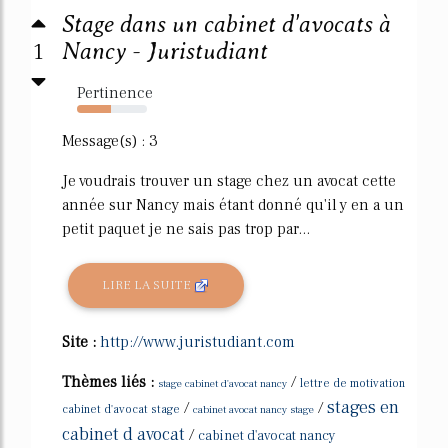
Stage dans un cabinet d'avocats à
1
Nancy - Juristudiant
Pertinence
49%
Message(s) : 3
Je voudrais trouver un stage chez un avocat cette
année sur Nancy mais étant donné qu'il y en a un
petit paquet je ne sais pas trop par...
LIRE LA SUITE
Site :
http://www.juristudiant.com
Thèmes liés :
/
stage cabinet d'avocat nancy
lettre de motivation
stages en
/
/
cabinet d'avocat stage
cabinet avocat nancy stage
cabinet d avocat
/
cabinet d'avocat nancy