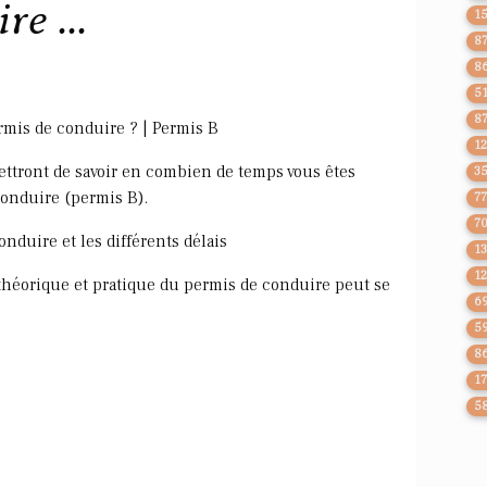
e ...
1
8
8
5
8
mis de conduire ? | Permis B
1
ttront de savoir en combien de temps vous êtes
3
conduire (permis B).
7
7
onduire et les différents délais
1
1
héorique et pratique du permis de conduire peut se
6
5
8
1
5