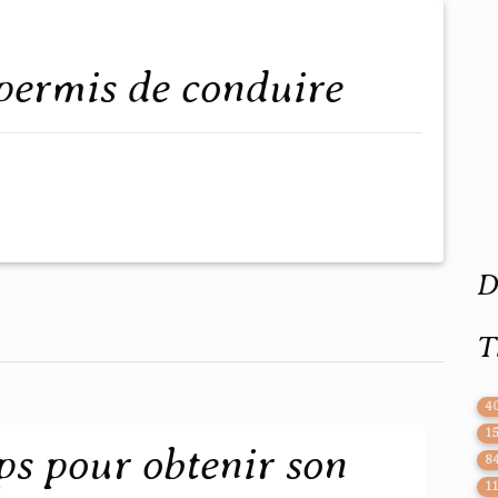
 permis de conduire
D
T
4
1
s pour obtenir son
8
1