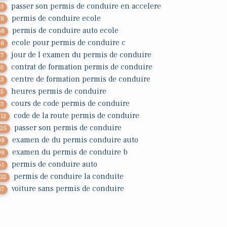
passer son permis de conduire en accelere
53
permis de conduire ecole
78
permis de conduire auto ecole
68
ecole pour permis de conduire c
16
jour de l examen du permis de conduire
77
contrat de formation permis de conduire
20
centre de formation permis de conduire
53
heures permis de conduire
75
cours de code permis de conduire
03
code de la route permis de conduire
312
passer son permis de conduire
225
examen de du permis conduire auto
98
examen du permis de conduire b
98
permis de conduire auto
61
permis de conduire la conduite
732
voiture sans permis de conduire
87