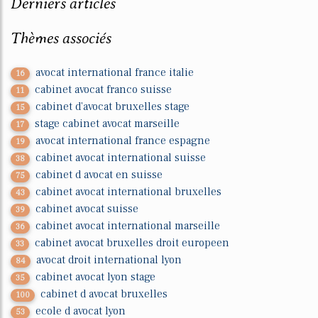
Derniers articles
Thèmes associés
avocat international france italie
16
cabinet avocat franco suisse
11
cabinet d'avocat bruxelles stage
15
stage cabinet avocat marseille
17
avocat international france espagne
19
cabinet avocat international suisse
38
cabinet d avocat en suisse
75
cabinet avocat international bruxelles
43
cabinet avocat suisse
39
cabinet avocat international marseille
36
cabinet avocat bruxelles droit europeen
33
avocat droit international lyon
84
cabinet avocat lyon stage
35
cabinet d avocat bruxelles
100
ecole d avocat lyon
53