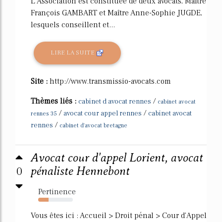
L'Association est constituée de deux avocats, Maître
François GAMBART et Maître Anne-Sophie JUGDE,
lesquels conseillent et...
LIRE LA SUITE
Site :
http://www.transmissio-avocats.com
Thèmes liés :
/
cabinet d avocat rennes
cabinet avocat
/
/
avocat cour appel rennes
cabinet avocat
rennes 35
/
rennes
cabinet d'avocat bretagne
Avocat cour d'appel Lorient, avocat
0
pénaliste Hennebont
Pertinence
30%
Vous êtes ici : Accueil > Droit pénal > Cour d'Appel