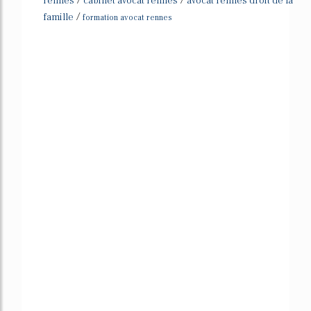
rennes
cabinet avocat rennes
avocat rennes droit de la
/
famille
formation avocat rennes