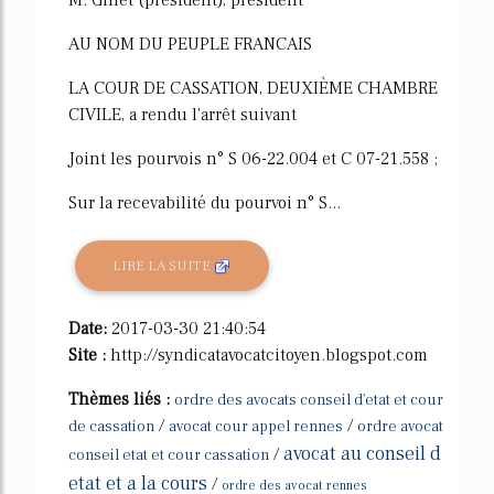
M. Gillet (président), président
AU NOM DU PEUPLE FRANCAIS
LA COUR DE CASSATION, DEUXIÈME CHAMBRE
CIVILE, a rendu l'arrêt suivant
Joint les pourvois n° S 06-22.004 et C 07-21.558 ;
Sur la recevabilité du pourvoi n° S...
LIRE LA SUITE
Date:
2017-03-30 21:40:54
Site :
http://syndicatavocatcitoyen.blogspot.com
Thèmes liés :
ordre des avocats conseil d'etat et cour
/
/
de cassation
avocat cour appel rennes
ordre avocat
avocat au conseil d
/
conseil etat et cour cassation
etat et a la cours
/
ordre des avocat rennes