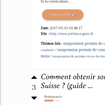
Si la convocation...
LIRE LA SUITE
Date:
2017-05-10 02:48:17
Site :
http://www.yvelines.gouv.fr
suspension permis de 
Thèmes liés :
suspension permis de con
/
conduire
mois
/
suspension de permis exces de vite
Comment obtenir son
Suisse ? (guide ...
3
Pertinence
54%