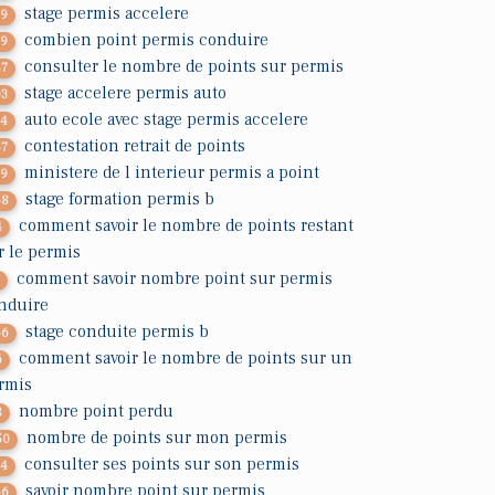
stage permis accelere
29
combien point permis conduire
19
consulter le nombre de points sur permis
47
stage accelere permis auto
03
auto ecole avec stage permis accelere
14
contestation retrait de points
57
ministere de l interieur permis a point
39
stage formation permis b
58
comment savoir le nombre de points restant
4
r le permis
comment savoir nombre point sur permis
7
nduire
stage conduite permis b
56
comment savoir le nombre de points sur un
6
rmis
nombre point perdu
8
nombre de points sur mon permis
50
consulter ses points sur son permis
34
savoir nombre point sur permis
46