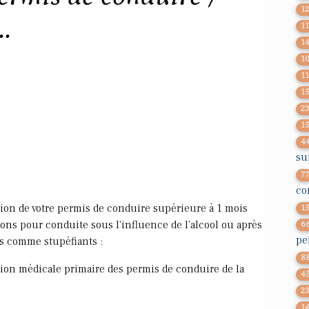
1
..
1
1
1
1
1
2
1
4
su
7
co
nsion de votre permis de conduire supérieure à 1 mois
1
ons pour conduite sous l'influence de l'alcool ou après
6
pe
s comme stupéfiants :
8
ion médicale primaire des permis de conduire de la
4
2
1