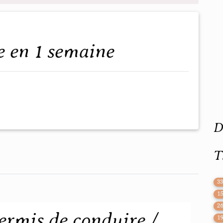
e en 1 semaine
D
T
3
1
2
ermis de conduire /
1