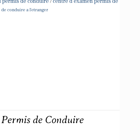
u permis de conduire
centre d examen permis de
/
 de conduire a l'etranger
- Permis de Conduire