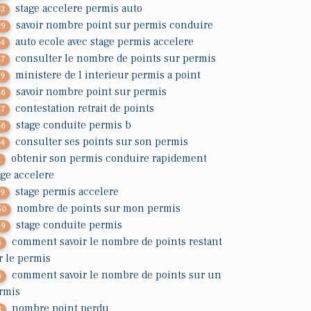
stage accelere permis auto
03
savoir nombre point sur permis conduire
99
auto ecole avec stage permis accelere
14
consulter le nombre de points sur permis
47
ministere de l interieur permis a point
39
savoir nombre point sur permis
46
contestation retrait de points
57
stage conduite permis b
56
consulter ses points sur son permis
34
obtenir son permis conduire rapidement
1
age accelere
stage permis accelere
29
nombre de points sur mon permis
50
stage conduite permis
69
comment savoir le nombre de points restant
4
r le permis
comment savoir le nombre de points sur un
6
rmis
nombre point perdu
8