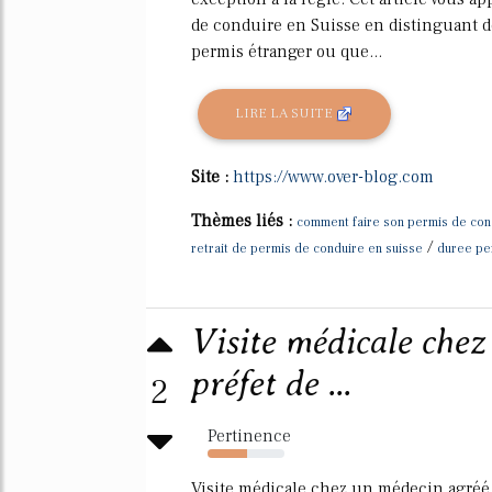
de conduire en Suisse en distinguant d
permis étranger ou que...
LIRE LA SUITE
Site :
https://www.over-blog.com
Thèmes liés :
comment faire son permis de con
/
retrait de permis de conduire en suisse
duree pe
Visite médicale chez
préfet de ...
2
Pertinence
51%
Visite médicale chez un médecin agréé 