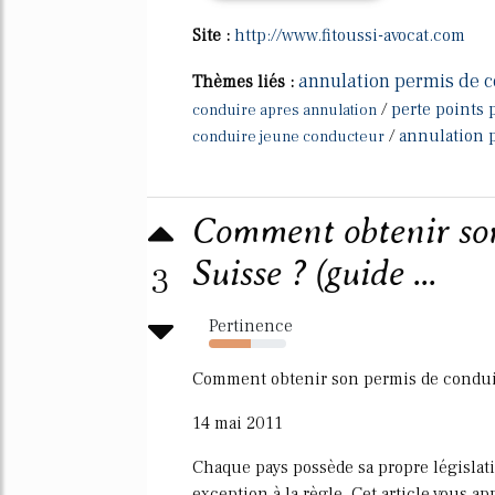
Site :
http://www.fitoussi-avocat.com
annulation permis de c
Thèmes liés :
/
perte points 
conduire apres annulation
/
annulation 
conduire jeune conducteur
Comment obtenir son
Suisse ? (guide ...
3
Pertinence
54%
Comment obtenir son permis de conduir
14 mai 2011
Chaque pays possède sa propre législati
exception à la règle. Cet article vous a