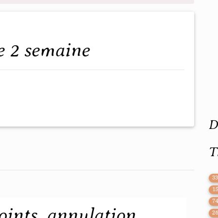
e 2 semaine
D
T
3
1
7
oints, annulation,
2