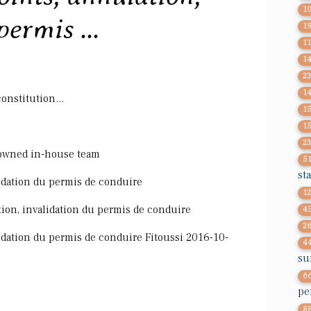
1
ermis ...
1
1
1
2
1
onstitution...
1
1
2
nowned in-house team
5
st
lidation du permis de conduire
1
ation, invalidation du permis de conduire
4
2
alidation du permis de conduire Fitoussi 2016-10-
4
su
6
pe
8