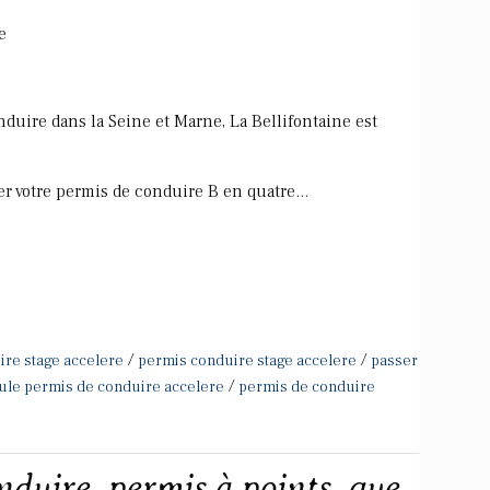
e
duire dans la Seine et Marne, La Bellifontaine est
r votre permis de conduire B en quatre...
/
/
ire stage accelere
permis conduire stage accelere
passer
/
ule permis de conduire accelere
permis de conduire
duire, permis à points, que