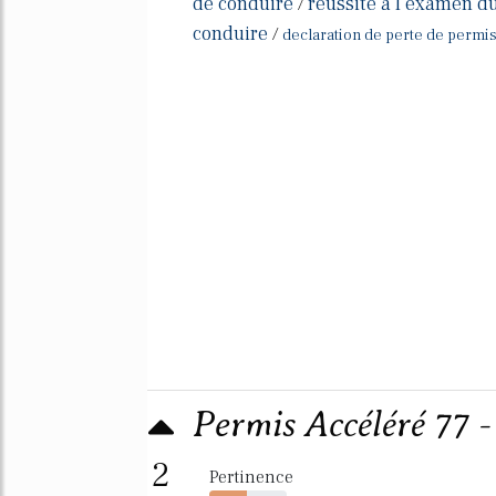
de conduire
reussite a l examen d
/
conduire
/
declaration de perte de permis
Permis Accéléré 77 
2
Pertinence